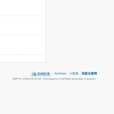
|
Archiver
|
小黑屋
|
明星生图网
GMT+8, 2026-8-8 23:58
, Processed in 0.023696 second(s), 9 queries .