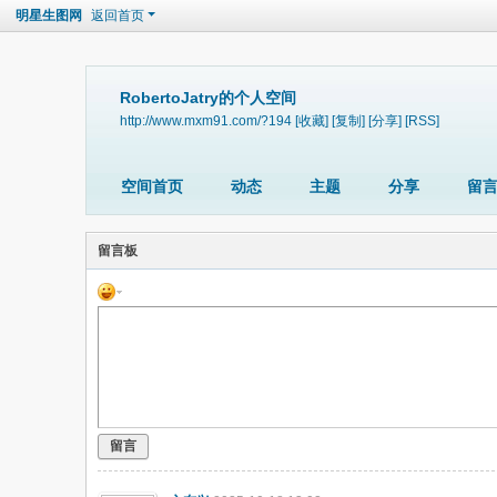
明星生图网
返回首页
RobertoJatry的个人空间
http://www.mxm91.com/?194
[收藏]
[复制]
[分享]
[RSS]
空间首页
动态
主题
分享
留
留言板
留言