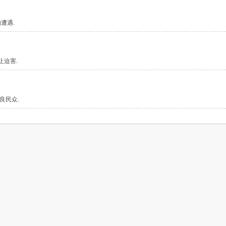
遭遇.
止迫害.
良民众.